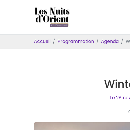
Gestion des traceurs
Aller
au
contenu
Accueil
Programmation
Agenda
W
Wint
Le
28
no